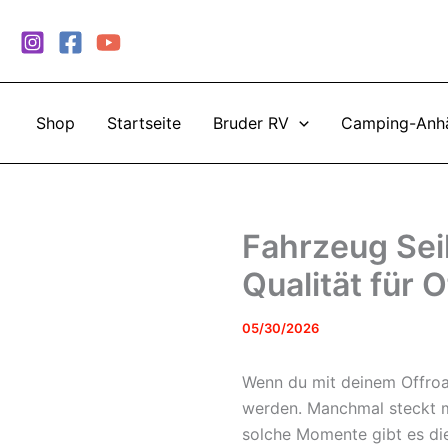
Zum
Inhalt
springen
Shop
Startseite
Bruder RV
Camping-Anh
Fahrzeug Sei
Qualität für
05/30/2026
Wenn du mit deinem Offroad
werden. Manchmal steckt m
solche Momente gibt es die