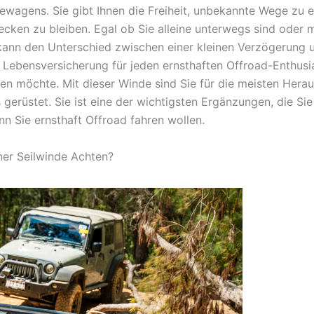
ewagens. Sie gibt Ihnen die Freiheit, unbekannte Wege zu 
cken zu bleiben. Egal ob Sie alleine unterwegs sind oder m
 kann den Unterschied zwischen einer kleinen Verzögerung
t Lebensversicherung für jeden ernsthaften Offroad-Enthusi
n möchte. Mit dieser Winde sind Sie für die meisten Herau
 gerüstet. Sie ist eine der wichtigsten Ergänzungen, die Sie 
nn Sie ernsthaft Offroad fahren wollen.
ner Seilwinde Achten?