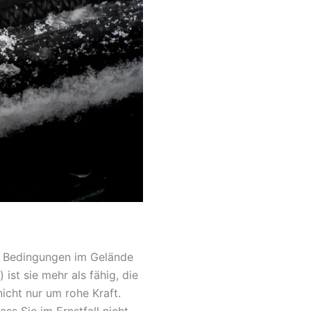
ten Bedingungen im Gelände
ist sie mehr als fähig, die
icht nur um rohe Kraft.
s Sie im Ernstfall nicht