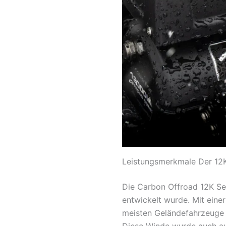
Leistungsmerkmale Der 12K
Die Carbon Offroad 12K Seil
entwickelt wurde. Mit einer
meisten Geländefahrzeuge si
Diese Winde wurde auch auf