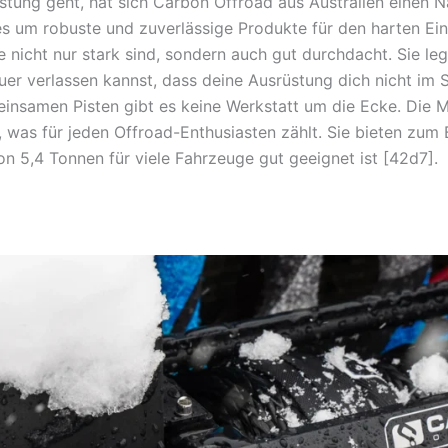
tung geht, hat sich Carbon Offroad aus Australien einen
es um robuste und zuverlässige Produkte für den harten Ein
e nicht nur stark sind, sondern auch gut durchdacht. Sie le
r verlassen kannst, dass deine Ausrüstung dich nicht im Sti
insamen Pisten gibt es keine Werkstatt um die Ecke. Die M
 was für jeden Offroad-Enthusiasten zählt. Sie bieten zum 
von 5,4 Tonnen für viele Fahrzeuge gut geeignet ist [42d7].