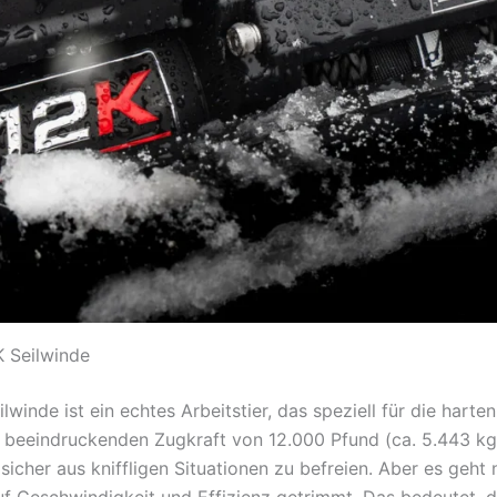
 Seilwinde
winde ist ein echtes Arbeitstier, das speziell für die har
 beeindruckenden Zugkraft von 12.000 Pfund (ca. 5.443 kg) 
cher aus kniffligen Situationen zu befreien. Aber es geht n
 Geschwindigkeit und Effizienz getrimmt. Das bedeutet, das