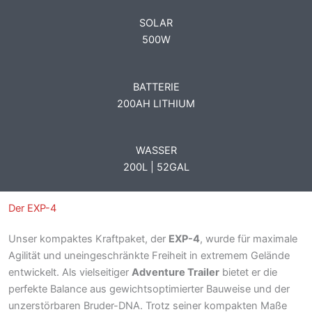
SOLAR
500W
BATTERIE
200AH LITHIUM
WASSER
200L | 52GAL
Der EXP-4
Unser kompaktes Kraftpaket, der
EXP-4
, wurde für maximale
Agilität und uneingeschränkte Freiheit in extremem Gelände
entwickelt. Als vielseitiger
Adventure Trailer
bietet er die
perfekte Balance aus gewichtsoptimierter Bauweise und der
unzerstörbaren Bruder-DNA. Trotz seiner kompakten Maße