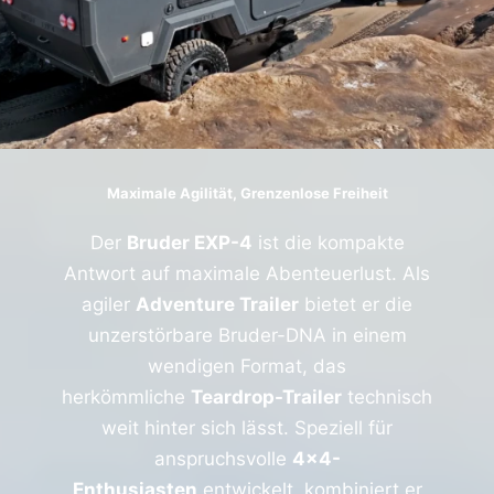
Maximale Agilität, Grenzenlose Freiheit
Der
Bruder EXP-4
ist die kompakte
Antwort auf maximale Abenteuerlust. Als
agiler
Adventure Trailer
bietet er die
unzerstörbare Bruder-DNA in einem
wendigen Format, das
herkömmliche
Teardrop-Trailer
technisch
weit hinter sich lässt. Speziell für
anspruchsvolle
4×4-
Enthusiasten
entwickelt, kombiniert er