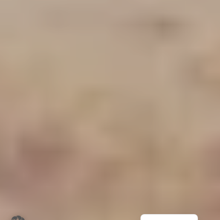
5
%
Rabatt im Online-Shop
für Dich!
Trag dich ein für deinen exklusiven Rabatt und bleib
auf dem Laufenden über unsere neuesten Produkte
und Angebote!
Italiano
Français
Wir senden keinen Spam! Erfahre mehr in unserer
Datenschutzerklärung
.
Nicht kombinierbar mit
English