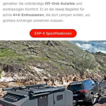
genießen Sie vollständige
Off-Grid-Autarkie
und
erstklassigen Komfort. Er ist der ideale Begleiter für
echte
4×4-Enthusiasten
, die dort campen wollen, wo
größere Anhänger umkehren müssen.
EXP-4 Spezifikationen