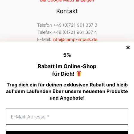
Kontakt
Telefon +49 (0)721 961 337 3
Telefax +49 (0)721 961 337 4
E-Mail:
info@camp-impuls.de
Internet:
www.camp-impuls.de
5
%
Datenschutzerklärung
Versandinformationen
Rabatt im Online-Shop
AGB
für Dich!
Widerruf
Trag dich ein für deinen exklusiven Rabatt und bleib
Kontakt
auf dem Laufenden über unsere neuesten Produkte
Impressum
und Angebote!
Jobs
Italiano
Français
designed by DC WP-Studio