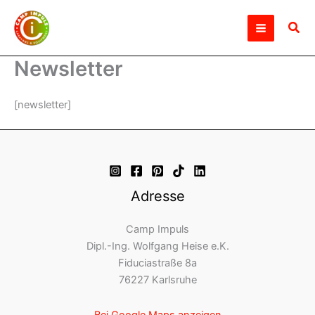
Zum
Inhalt
Suc
springen
Newsletter
[newsletter]
Adresse
Camp Impuls
Dipl.-Ing. Wolfgang Heise e.K.
Fiduciastraße 8a
76227 Karlsruhe
Bei Google Maps anzeigen