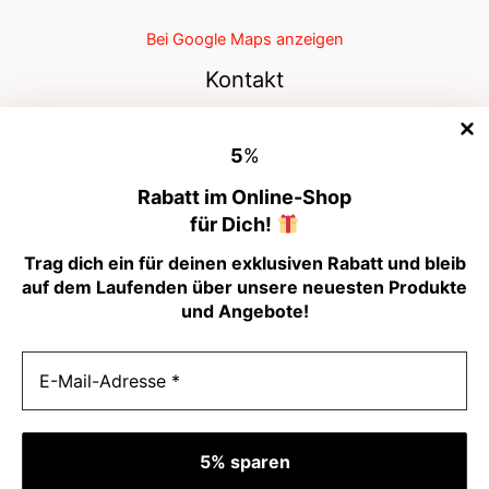
Bei Google Maps anzeigen
Kontakt
Telefon +49 (0)721 961 337 3
5
%
Telefax +49 (0)721 961 337 4
E-Mail:
info@camp-impuls.de
Rabatt im Online-Shop
Internet:
www.camp-impuls.de
für Dich!
Datenschutzerklärung
Trag dich ein für deinen exklusiven Rabatt und bleib
Versandinformationen
auf dem Laufenden über unsere neuesten Produkte
AGB
und Angebote!
Widerruf
Kontakt
Impressum
Jobs
Italiano