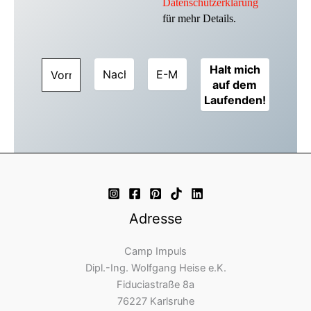
Datenschutzerklärung
für mehr Details.
Adresse
Camp Impuls
Dipl.-Ing. Wolfgang Heise e.K.
Fiduciastraße 8a
76227 Karlsruhe